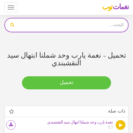
نغمات
توب
Toggle
igation
تحميل – نغمة يارب وحد شملنا ابتهال سيد
النقشبندي
تحميل
ذات صلة
نغمة يارب وحد شملنا ابتهال سيد النقشبندي
2:7