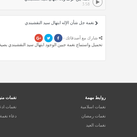
3:58
نغمة جل شأن الإله ابتهال سيد النقشبندي
شارك مع أصدقائك ›
تحميل واستماع نغمة جبين الوجود ابتهال سيد النقشبندي بصيغة mp3 ، أكثر من 3.4 دقيقة من رنات المميزة مج
روابط مهمة
نغمات من
نغمات اسلامية
نغمات ادع
نغمات رمضان
دعاء نغمة
نغمات العيد