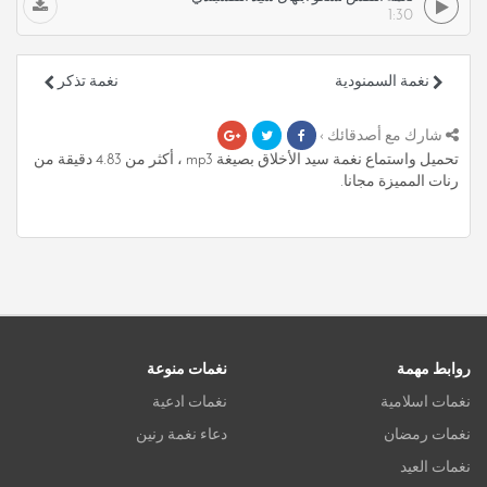
1:30
نغمة السمنودية
نغمة تذكر
شارك مع أصدقائك ›
تحميل واستماع نغمة سيد الأخلاق بصيغة mp3 ، أكثر من 4.83 دقيقة من
رنات المميزة مجانا.
روابط مهمة
نغمات منوعة
نغمات اسلامية
نغمات ادعية
نغمات رمضان
دعاء نغمة رنين
نغمات العيد