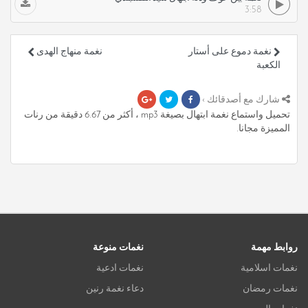
3:58
نغمة دموع على أستار
نغمة منهاج الهدى
الكعبة
شارك مع أصدقائك ›
تحميل واستماع نغمة ابتهال بصيغة mp3 ، أكثر من 6.67 دقيقة من رنات
المميزة مجانا.
روابط مهمة
نغمات منوعة
نغمات اسلامية
نغمات ادعية
نغمات رمضان
دعاء نغمة رنين