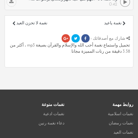
0:42
نغمة ياعيد
نغمة لا تحزن العيد
شارك مع أصدقائك ›
تحميل واستماع نغمة أحب الله والإسلام والقرآن بصيغة mp3 ، أكثر من
3.38 دقيقة من رنات المميزة مجانا.
روابط مهمة
نغمات منوعة
نغمات اسلامية
نغمات ادعية
نغمات رمضان
دعاء نغمة رنين
نغمات العيد