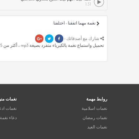
1:31
نغمة مهما اتفقنا - اختلفنا
شارك مع أصدقائك ›
تحميل واستماع نغمة بالكبرياء متفرد بصيغة mp3 ، أكثر من 3.25 دقيقة من رنات المميزة مجانا.
روابط مهمة
نغمات من
نغمات اسلامية
نغمات ادع
نغمات رمضان
دعاء نغمة
نغمات العيد