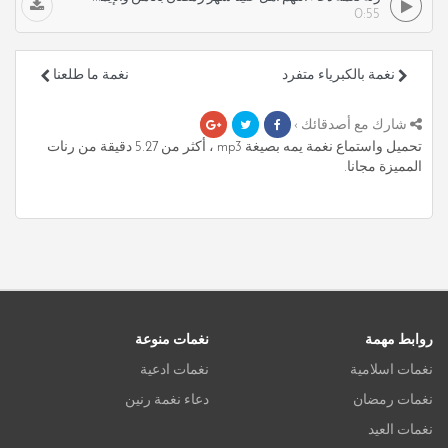
0:55
نغمة بالكبرياء متفرد
نغمة ما طلعنا
شارك مع أصدقائك ›
تحميل واستماع نغمة يمه بصيغة mp3 ، أكثر من 5.27 دقيقة من رنات
المميزة مجانا.
روابط مهمة
نغمات منوعة
نغمات اسلامية
نغمات ادعية
نغمات رمضان
دعاء نغمة رنين
نغمات العيد