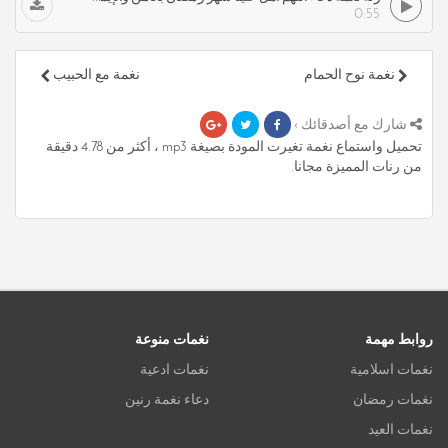
0:55
نغمة نوح الحمام
نغمة مع الحبيب
شارك مع أصدقائك ›
تحميل واستماع نغمة تغيرت المودة بصيغة mp3 ، أكثر من 4.78 دقيقة
من رنات المميزة مجانا.
روابط مهمة
نغمات منوعة
نغمات اسلامية
نغمات ادعية
نغمات رمضان
دعاء نغمة رنين
نغمات العيد