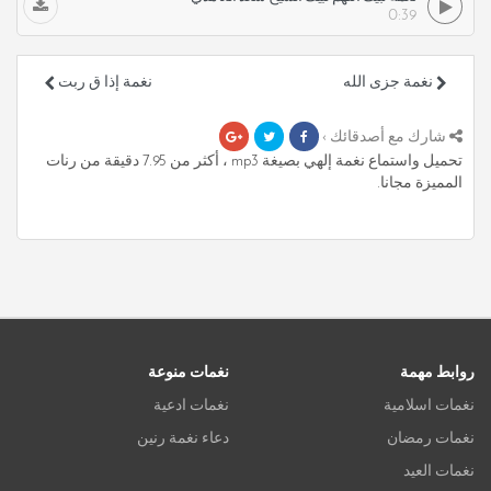
0:39
نغمة جزى الله
نغمة إذا ق ربت
شارك مع أصدقائك ›
تحميل واستماع نغمة إلهي بصيغة mp3 ، أكثر من 7.95 دقيقة من رنات
المميزة مجانا.
روابط مهمة
نغمات منوعة
نغمات اسلامية
نغمات ادعية
نغمات رمضان
دعاء نغمة رنين
نغمات العيد