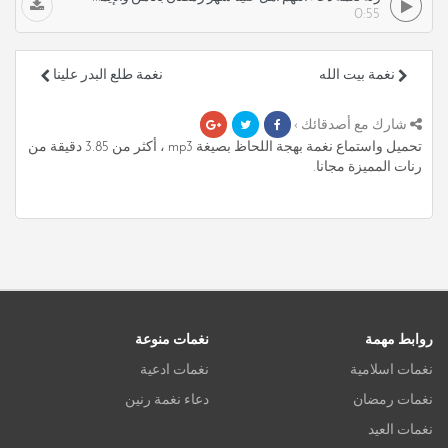
0:55
نغمة بيت الله
نغمة طلع البدر علينا
شارك مع أصدقائك ›
تحميل واستماع نغمة بهجة اللحاظ بصيغة mp3 ، أكثر من 3.85 دقيقة من
رنات المميزة مجانا.
روابط مهمة
نغمات منوعة
نغمات اسلامية
نغمات ادعية
نغمات رمضان
دعاء نغمة رنين
نغمات العيد