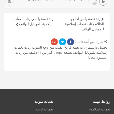
1:19
رنة نغمة يا من اذا جن
رنة نغمة يا أمي رنات نغمات
الظلام رنات نغمات إسلامية
إسلامية للموبايل للهاتف
للموبايل للهاتف
شارك مع أصدقائك ›
تحميل واستماع رنة نغمة قريح القلب من وجع الذنوب رنات نغمات
إسلامية للموبايل للهاتف بصيغة mp3 ، أكثر من 1.4 دقيقة من رنات
المميزة مجانا.
روابط مهمة
نغمات منوعة
نغمات اسلامية
نغمات ادعية