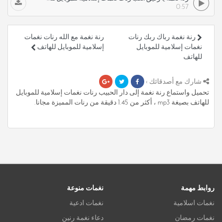
0:57
رنة نغمة رباك ربك رنات
رنة نغمة مع الله رنات نغمات
نغمات إسلامية للموبايل
إسلامية للموبايل للهاتف
للهاتف
شارك مع أصدقائك ›
تحميل واستماع رنة نغمة إلى دار الحبيب رنات نغمات إسلامية للموبايل
للهاتف بصيغة mp3 ، أكثر من 1.45 دقيقة من رنات المميزة مجانا.
روابط مهمة
نغمات منوعة
نغمات اسلامية
نغمات ادعية
نغمات رمضان
دعاء نغمة رنين