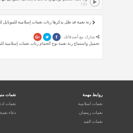
1:24
رنة نغمة قد ظل يذكرها رنات نغمات إسلامية للموبايل ل
شارك مع أصدقائك ›
تحميل واستماع رنة نغمة نوح الحمام رنات نغمات إسلامية للموبايل للهاتف بصيغة mp3 ، أكثر من 75
روابط مهمة
نغمات من
نغمات اسلامية
نغمات ادع
نغمات رمضان
دعاء نغمة
نغمات العيد