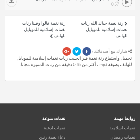
0:57
رنة نغمة حباك الله رنات
رنة نغمة قالوا وقلنا رنات
نغمات إسلامية للموبايل
نغمات إسلامية للموبايل
للهاتف
للهاتف
شارك مع أصدقائك ›
تحميل واستماع رنة نغمة قبر الحبيب رنات نغمات إسلامية للموبايل
للهاتف بصيغة mp3 ، أكثر من 0.85 دقيقة من رنات المميزة مجانا.
روابط مهمة
نغمات منوعة
نغمات اسلامية
نغمات ادعية
نغمات رمضان
دعاء نغمة رنين