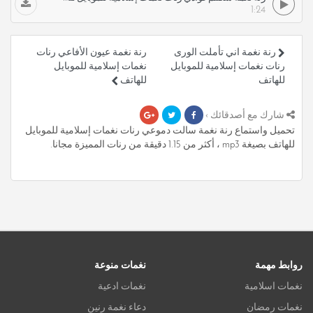
1:24
رنة نغمة اني تأملت الورى
رنة نغمة عيون الأفاعي رنات
رنات نغمات إسلامية للموبايل
نغمات إسلامية للموبايل
للهاتف
للهاتف
شارك مع أصدقائك ›
تحميل واستماع رنة نغمة سالت دموعي رنات نغمات إسلامية للموبايل
للهاتف بصيغة mp3 ، أكثر من 1.15 دقيقة من رنات المميزة مجانا.
روابط مهمة
نغمات منوعة
نغمات اسلامية
نغمات ادعية
نغمات رمضان
دعاء نغمة رنين